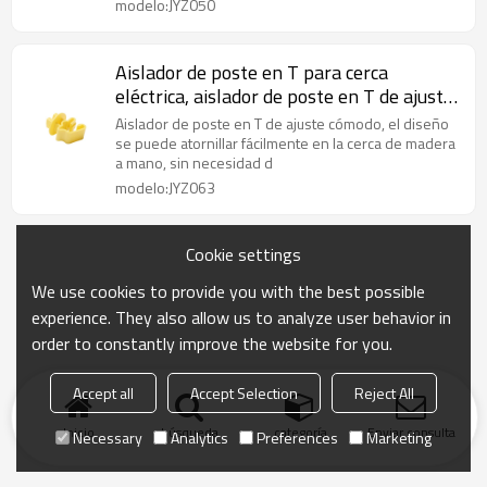
modelo:JYZ050
Aislador de poste en T para cerca
eléctrica, aislador de poste en T de ajuste
cómodo estándar, plástico, amarillo
Aislador de poste en T de ajuste cómodo, el diseño
se puede atornillar fácilmente en la cerca de madera
a mano, sin necesidad d
modelo:JYZ063
Cookie settings
We use cookies to provide you with the best possible
experience. They also allow us to analyze user behavior in
order to constantly improve the website for you.
Accept all
Accept Selection
Reject All
Inicio
búsqueda
categoría
Enviar consulta
Necessary
Analytics
Preferences
Marketing