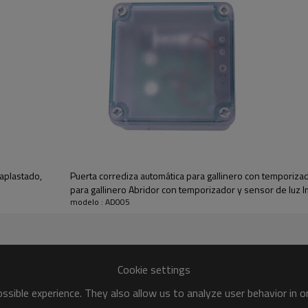
 levantarse al amanecer! Y al mismo tiempo le brinda tranquilidad al ayudar a p
ra satisfacer las necesidades de diferentes clientes.
Artículo No:
 aplastado,
Puerta corrediza automática para gallinero con temporizado
Modo de trabajo:
para gallinero Abridor con temporizador y sensor de luz
Material tapa:
modelo : AD005
interiores, temporizador y sensor de luz Controlador de 
Impermeable:
Tensión de trabajo:
Tamaño del controlador:
Cookie settings
Tamaño de la puerta:
sible experience. They also allow us to analyze user behavior in 