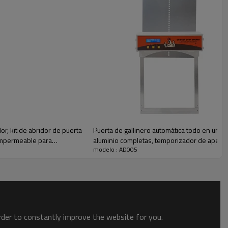
roteger a sus pollos de los molestos zorros, mapaches, ratas o cualquier
AD005
r, kit de abridor de puerta
Puerta de gallinero automática todo en uno d
Sensor de luz y temporizador
 Impermeable para
aluminio completas, temporizador de apertur
abdominales
modelo : AD005
funcionamiento de gallinero
sí
6v
El 14x10x7cm
Los 33 * 22 * 0.15cm
order to constantly improve the website for you.