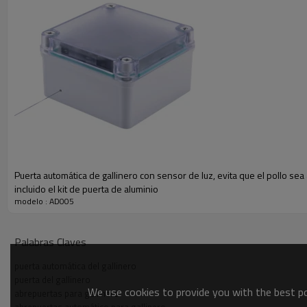
¡El abridor automático de la puerta del gallinero le permite no tener que
otro depredador.
HPS desarrolló 6 generaciones de abrepuertas automáticos para pollos pa
Parámetro
Puerta automática de gallinero con sensor de luz, evita que el pollo sea
incluido el kit de puerta de aluminio
modelo : AD005
Palabras Claves
puerta automática del gallinero
puerta del gallinero
We use cookies to provide you with the best pos
abrepuertas para gallinero