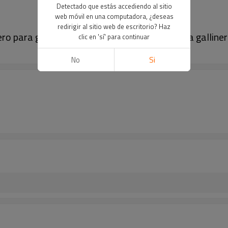
Detectado que estás accediendo al sitio
web móvil en una computadora, ¿deseas
redirigir al sitio web de escritorio? Haz
ro para granja, kit automático de puerta para galliner
clic en 'sí' para continuar
No
Si