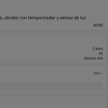
o, abridor con temporizador y sensor de luz
AD005
2 años
6V
Batería 4AA
MÁS