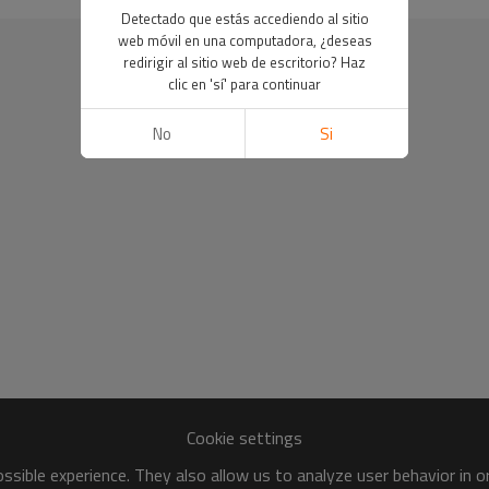
Detectado que estás accediendo al sitio
web móvil en una computadora, ¿deseas
redirigir al sitio web de escritorio? Haz
clic en 'sí' para continuar
No
Si
Cookie settings
sible experience. They also allow us to analyze user behavior in 