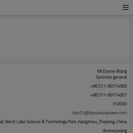
Mr.Dunne Wang
Gerente general
+86 571-89774060
+86 571-89774057
310030
hps01@hpsunionpower.com
ad, West Lake Science & Technology Park, Hangzhou, Zhejiang, China
dunneywang