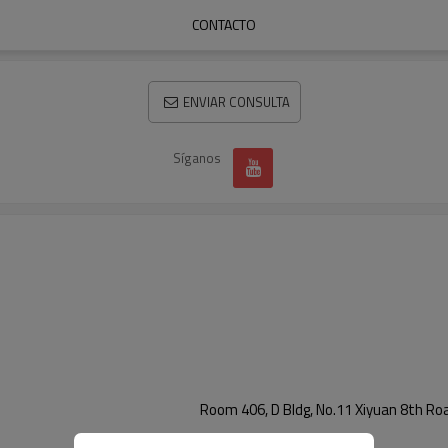
CONTACTO
ENVIAR CONSULTA
Síganos
Room 406, D Bldg, No.11 Xiyuan 8th Ro